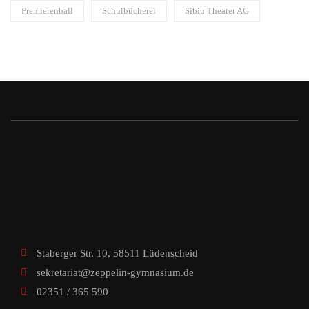
Premierenball
Schulbücherei
Sibiu Theater AG
Staberger Str. 10, 58511 Lüdenscheid
sekretariat@zeppelin-gymnasium.de
02351 / 365 590