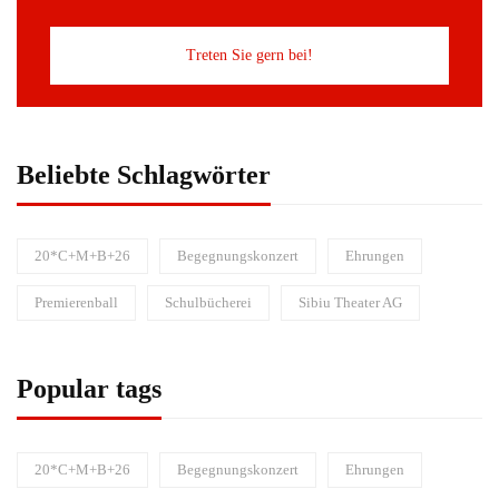
Treten Sie gern bei!
Beliebte Schlagwörter
20*C+M+B+26
Begegnungskonzert
Ehrungen
Premierenball
Schulbücherei
Sibiu Theater AG
Popular tags
20*C+M+B+26
Begegnungskonzert
Ehrungen