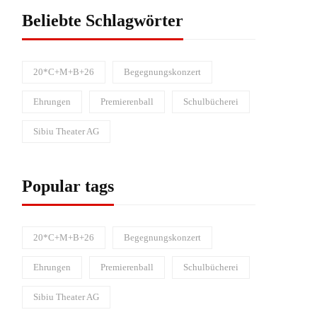
Beliebte Schlagwörter
20*C+M+B+26
Begegnungskonzert
Ehrungen
Premierenball
Schulbücherei
Sibiu Theater AG
Popular tags
20*C+M+B+26
Begegnungskonzert
Ehrungen
Premierenball
Schulbücherei
Sibiu Theater AG