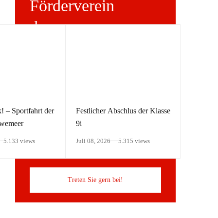
Förderverein
des
Zeppelin-
Gymnasiums
! – Sportfahrt der
Festlicher Abschlus der Klasse
uwemeer
9i
5.133 views
Juli 08, 2026
5.315 views
Treten Sie gern bei!