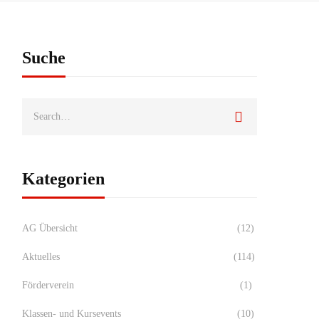
Suche
Kategorien
AG Übersicht
(12)
Aktuelles
(114)
Förderverein
(1)
Klassen- und Kursevents
(10)