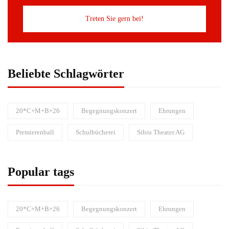
Treten Sie gern bei!
Beliebte Schlagwörter
20*C+M+B+26
Begegnungskonzert
Ehrungen
Premierenball
Schulbücherei
Sibiu Theater AG
Popular tags
20*C+M+B+26
Begegnungskonzert
Ehrungen