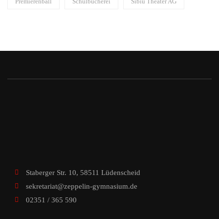
Premierenball
Schulbücherei
Sibiu Theater AG
Staberger Str. 10, 58511 Lüdenscheid
sekretariat@zeppelin-gymnasium.de
02351 / 365 590