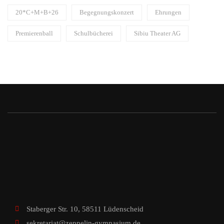
20*C+M+B+26
Begegnungskonzert
Ehrungen
Premierenball
Schulbücherei
Sibiu Theater AG
Staberger Str. 10, 58511 Lüdenscheid
sekretariat@zeppelin-gymnasium.de