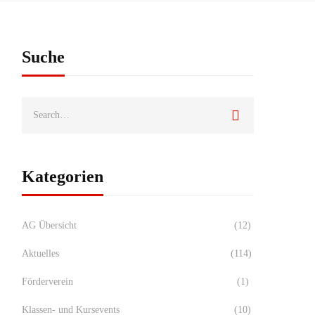
Suche
Kategorien
AG Übersicht
(12)
Aktuelles
(114)
Förderverein
(1)
Klassen- und Kursevents
(10)