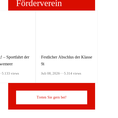
Förderverein
des
Zeppelin-
Gymnasiums
! – Sportfahrt der
Festlicher Abschlus der Klasse
uwemeer
9i
5.133 views
Juli 08, 2026
5.314 views
Treten Sie gern bei!