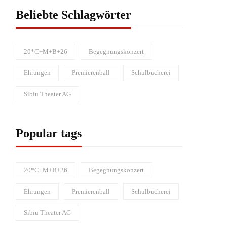
Beliebte Schlagwörter
20*C+M+B+26
Begegnungskonzert
Ehrungen
Premierenball
Schulbücherei
Sibiu Theater AG
Popular tags
20*C+M+B+26
Begegnungskonzert
Ehrungen
Premierenball
Schulbücherei
Sibiu Theater AG