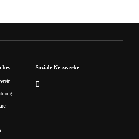
iches
Soziale Netzwerke
erein
dnung
are
t